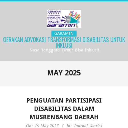
Skip
to
content
GARAMIN
GERAKAN ADVOKASI TRANSFORMASI DISABILITAS UNTUK
INKLUSI
Nusa Tenggara Timur Bisa Inklusi!
Primary
Navigation
MAY 2025
Menu
PENGUATAN PARTISIPASI
DISABILITAS DALAM
MUSRENBANG DAERAH
2025-
On:
19 May 2025
In:
Journal
,
Stories