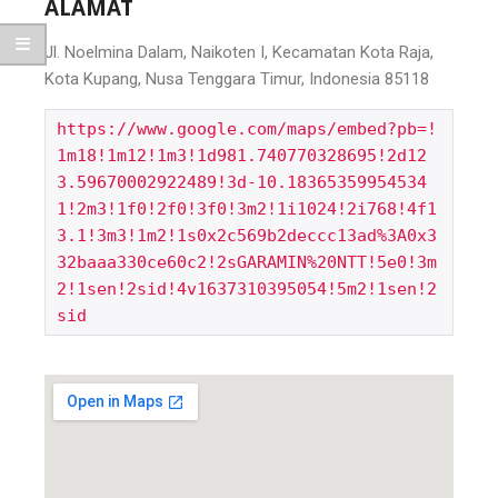
ALAMAT
Jl. Noelmina Dalam, Naikoten I, Kecamatan Kota Raja,
Kota Kupang, Nusa Tenggara Timur, Indonesia 85118
https://www.google.com/maps/embed?pb=!
1m18!1m12!1m3!1d981.740770328695!2d12
3.59670002922489!3d-10.18365359954534
1!2m3!1f0!2f0!3f0!3m2!1i1024!2i768!4f1
3.1!3m3!1m2!1s0x2c569b2deccc13ad%3A0x3
32baaa330ce60c2!2sGARAMIN%20NTT!5e0!3m
2!1sen!2sid!4v1637310395054!5m2!1sen!2