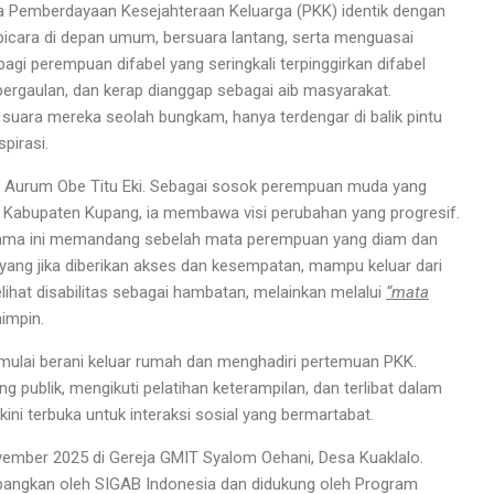
a Pemberdayaan Kesejahteraan Keluarga (PKK) identik dengan
erbicara di depan umum, bersuara lantang, serta menguasai
agi perempuan difabel yang seringkali terpinggirkan difabel
ergaulan, dan kerap dianggap sebagai aib masyarakat.
 suara mereka seolah bungkam, hanya terdengar di balik pintu
pirasi.
 Aurum Obe Titu Eki. Sebagai sosok perempuan muda yang
KK Kabupaten Kupang, ia membawa visi perubahan yang progresif.
elama ini memandang sebelah mata perempuan yang diam dan
 yang jika diberikan akses dan kesempatan, mampu keluar dari
ihat disabilitas sebagai hambatan, melainkan melalui
“mata
impin.
 mulai berani keluar rumah dan menghadiri pertemuan PKK.
g publik, mengikuti pelatihan keterampilan, dan terlibat dalam
kini terbuka untuk interaksi sosial yang bermartabat.
vember 2025 di Gereja GMIT Syalom Oehani, Desa Kuaklalo.
angkan oleh SIGAB Indonesia dan didukung oleh Program