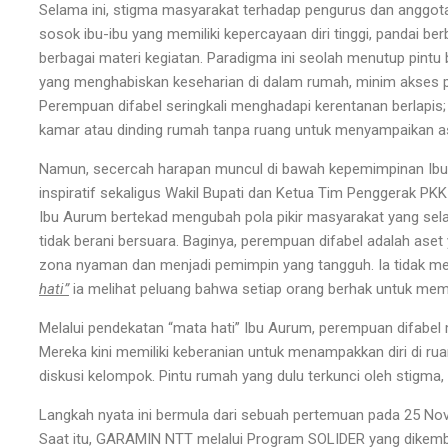
Selama ini, stigma masyarakat terhadap pengurus dan anggot
sosok ibu-ibu yang memiliki kepercayaan diri tinggi, pandai b
berbagai materi kegiatan. Paradigma ini seolah menutup pintu b
yang menghabiskan keseharian di dalam rumah, minim akses p
Perempuan difabel seringkali menghadapi kerentanan berlapis;
kamar atau dinding rumah tanpa ruang untuk menyampaikan as
Namun, secercah harapan muncul di bawah kepemimpinan Ibu
inspiratif sekaligus Wakil Bupati dan Ketua Tim Penggerak P
Ibu Aurum bertekad mengubah pola pikir masyarakat yang s
tidak berani bersuara. Baginya, perempuan difabel adalah aset
zona nyaman dan menjadi pemimpin yang tangguh. Ia tidak mel
hati”
ia melihat peluang bahwa setiap orang berhak untuk mem
Melalui pendekatan “mata hati” Ibu Aurum, perempuan difabel
Mereka kini memiliki keberanian untuk menampakkan diri di ruan
diskusi kelompok. Pintu rumah yang dulu terkunci oleh stigma, 
Langkah nyata ini bermula dari sebuah pertemuan pada 25 No
Saat itu, GARAMIN NTT melalui Program SOLIDER yang dikemb