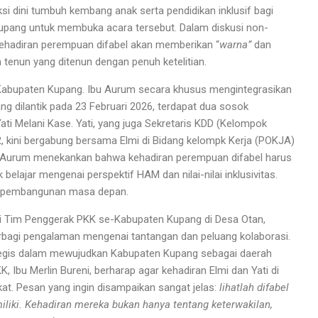
 dini tumbuh kembang anak serta pendidikan inklusif bagi
upang untuk membuka acara tersebut. Dalam diskusi non-
, kehadiran perempuan difabel akan memberikan “
warna”
dan
 tenun yang ditenun dengan penuh ketelitian.
 Kabupaten Kupang. Ibu Aurum secara khusus mengintegrasikan
g dilantik pada 23 Februari 2026, terdapat dua sosok
Yati Melani Kase. Yati, yang juga Sekretaris KDD (Kelompok
, kini bergabung bersama Elmi di Bidang kelompk Kerja (POKJA)
u Aurum menekankan bahwa kehadiran perempuan difabel harus
elajar mengenai perspektif HAM dan nilai-nilai inklusivitas.
lam pembangunan masa depan.
si Tim Penggerak PKK se-Kabupaten Kupang di Desa Otan,
rbagi pengalaman mengenai tantangan dan peluang kolaborasi.
egis dalam mewujudkan Kabupaten Kupang sebagai daerah
K, Ibu Merlin Bureni, berharap agar kehadiran Elmi dan Yati di
at. Pesan yang ingin disampaikan sangat jelas:
lihatlah difabel
miliki. Kehadiran mereka bukan hanya tentang keterwakilan,