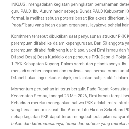
INKLUSI, mengadakan kegiatan peningkatan pemahaman deteksi
guru PAUD. Ibu Aurum hadir sebagai Bunda PAUD Kabupaten K
formal, ia melihat sebuah potensi besar: jika akses diberikan
“motif”
baru yang indah dalam organisasi, layaknya sehelai kain
Komitmen tersebut dibuktikan saat penyusunan struktur PKK
perempuan difabel ke dalam kepengurusan. Dari 50 anggota yan
perempuan difabel fisik yang luar biasa, yakni Elmi Ismau dan 
Difabel Desa) Desa Kuaklalo dan pengurus PKK Desa di Pokja 2
1 PKK Kabupaten Kupang. Dalam sambutan pelantikannya, Ib
menjadi sumber inspirasi dan motivasi bagi semua orang untuk b
Difabel bukan lagi sekadar objek, melainkan subjek aktif da
Momentum perubahan ini terus bergulir. Pada Rapat Konsulta
Kecamatan Semau, tanggal 23 Mei 2026, Elmi Ismau tampil be
Kehadiran mereka menegaskan bahwa PKK adalah mitra strat
yang benar-benar inklusif. Ibu Aurum Titu Eki dan Sekretaris PK
setiap kegiatan PKK dapat terus mengubah pola pikir masyarak
bukan dari keterbatasannya, tetapi dari potensi yang mereka 